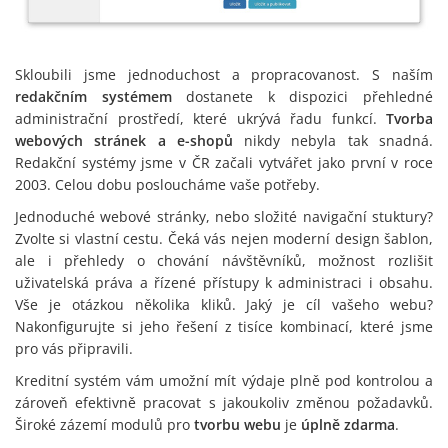
Skloubili jsme jednoduchost a propracovanost. S naším
redakčním systémem
dostanete k dispozici přehledné
administrační prostředí, které ukrývá řadu funkcí.
Tvorba
webových stránek a e-shopů
nikdy nebyla tak snadná.
Redakční systémy jsme v ČR začali vytvářet jako první v roce
2003. Celou dobu posloucháme vaše potřeby.
Jednoduché webové stránky, nebo složité navigační stuktury?
Zvolte si vlastní cestu. Čeká vás nejen moderní design šablon,
ale i přehledy o chování návštěvníků, možnost rozlišit
uživatelská práva a řízené přístupy k administraci i obsahu.
Vše je otázkou několika kliků. Jaký je cíl vašeho webu?
Nakonfigurujte si jeho řešení z tisíce kombinací, které jsme
pro vás připravili.
Kreditní systém vám umožní mít výdaje plně pod kontrolou a
zároveň efektivně pracovat s jakoukoliv změnou požadavků.
Široké zázemí modulů pro
tvorbu webu
je
úplně zdarma
.