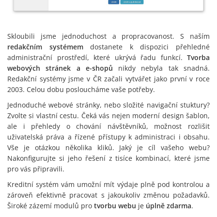
Skloubili jsme jednoduchost a propracovanost. S naším
redakčním systémem
dostanete k dispozici přehledné
administrační prostředí, které ukrývá řadu funkcí.
Tvorba
webových stránek a e-shopů
nikdy nebyla tak snadná.
Redakční systémy jsme v ČR začali vytvářet jako první v roce
2003. Celou dobu posloucháme vaše potřeby.
Jednoduché webové stránky, nebo složité navigační stuktury?
Zvolte si vlastní cestu. Čeká vás nejen moderní design šablon,
ale i přehledy o chování návštěvníků, možnost rozlišit
uživatelská práva a řízené přístupy k administraci i obsahu.
Vše je otázkou několika kliků. Jaký je cíl vašeho webu?
Nakonfigurujte si jeho řešení z tisíce kombinací, které jsme
pro vás připravili.
Kreditní systém vám umožní mít výdaje plně pod kontrolou a
zároveň efektivně pracovat s jakoukoliv změnou požadavků.
Široké zázemí modulů pro
tvorbu webu
je
úplně zdarma
.