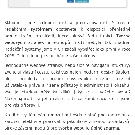
Skloubili jsme jednoduchost a propracovanost. S naším
redakčním systémem
dostanete k dispozici přehledné
administrační prostředí, které ukrývá řadu funkcí.
Tvorba
webových stránek a e-shopů
nikdy nebyla tak snadná.
Redakční systémy jsme v ČR začali vytvářet jako první v roce
2003. Celou dobu posloucháme vaše potřeby.
Jednoduché webové stránky, nebo složité navigační stuktury?
Zvolte si vlastní cestu. Čeká vás nejen moderní design šablon,
ale i přehledy o chování návštěvníků, možnost rozlišit
uživatelská práva a řízené přístupy k administraci i obsahu.
Vše je otázkou několika kliků. Jaký je cíl vašeho webu?
Nakonfigurujte si jeho řešení z tisíce kombinací, které jsme
pro vás připravili.
Kreditní systém vám umožní mít výdaje plně pod kontrolou a
zároveň efektivně pracovat s jakoukoliv změnou požadavků.
Široké zázemí modulů pro
tvorbu webu
je
úplně zdarma
.