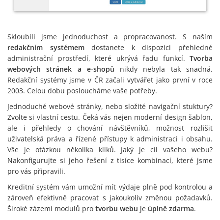
Skloubili jsme jednoduchost a propracovanost. S naším
redakčním systémem
dostanete k dispozici přehledné
administrační prostředí, které ukrývá řadu funkcí.
Tvorba
webových stránek a e-shopů
nikdy nebyla tak snadná.
Redakční systémy jsme v ČR začali vytvářet jako první v roce
2003. Celou dobu posloucháme vaše potřeby.
Jednoduché webové stránky, nebo složité navigační stuktury?
Zvolte si vlastní cestu. Čeká vás nejen moderní design šablon,
ale i přehledy o chování návštěvníků, možnost rozlišit
uživatelská práva a řízené přístupy k administraci i obsahu.
Vše je otázkou několika kliků. Jaký je cíl vašeho webu?
Nakonfigurujte si jeho řešení z tisíce kombinací, které jsme
pro vás připravili.
Kreditní systém vám umožní mít výdaje plně pod kontrolou a
zároveň efektivně pracovat s jakoukoliv změnou požadavků.
Široké zázemí modulů pro
tvorbu webu
je
úplně zdarma
.